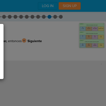
LOG IN
SIGN UP
viar,
entonces
Siguiente
,