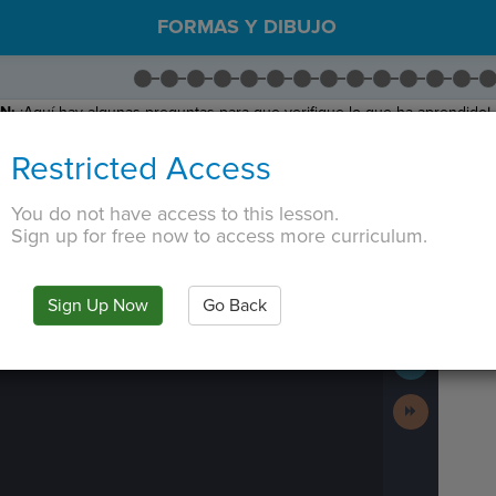
FORMAS Y DIBUJO
N:
¡Aquí hay algunas preguntas para que verifique lo que ha aprendido!
ra el escenario.
Restricted Access
tor para responder las preguntas.
a la derecha haciendo clic en las respuestas correctas. Hacer clic
En
You do not have access to this lesson.
Sign up for free now to access more curriculum.
 TAB key, first press ESC to exit the code editor.
IN
·
PREVIEW
·
ONLY
·
MODE
¶
Run
Sign Up Now
Go Back
Code
Submit
Work
Next
Activity