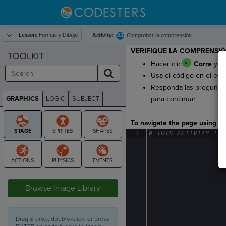
Lesson:
Formas y Dibujo
23
Activity:
Comprobar la comprensión
VERIFIQUE LA COMPRENSIÓ
TOOLKIT
Hacer clic
Corre
y mi
Usa el código en el edi
Responda las preguntas 
GRAPHICS
LOGIC
SUBJECT
para continuar.
GRAPHICS
To navigate the page using the
1
#
·
THIS
·
ACTIVITY
·
IS
·
STAGE
Browse Image Library
Drag & drop, double-click, or press