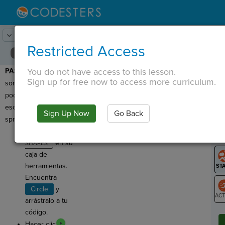
Lesson:
Formas y Dibujo
2
Activity:
Agregar una forma
Restricted Access
You do not have access to this lesson.
PASO 1:
Las
formas
T
Sign up for free now to access more curriculum.
son objetos que
podemos añadir al
escenario, ¡igual que los
Sign Up Now
Go Back
G
sprites!
Hacer clic
LO
en su
GR
caja de
herramientas.
Encuentra
Circle
y
arrástralo a tu
ST
código.
Hacer clic