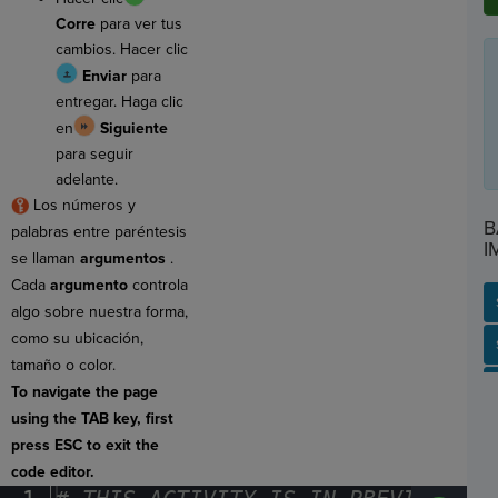
Corre
para ver tus
cambios. Hacer clic
Enviar
para
entregar. Haga clic
en
Siguiente
para seguir
adelante.
Los números y
B
palabras entre paréntesis
I
se llaman
argumentos
.
Cada
argumento
controla
algo sobre nuestra forma,
como su ubicación,
SP
SH
AC
PH
EV
tamaño o color.
To navigate the page
using the TAB key, first
press ESC to exit the
code editor.