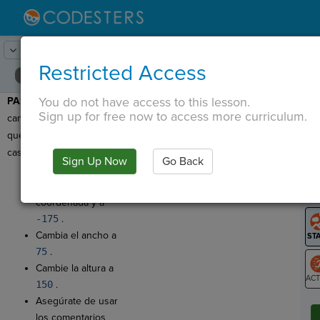
Lesson:
Formas y Dibujo
22
Activity:
cambiar la puerta
Restricted Access
You do not have access to this lesson.
PASO 16:
Ahora
T
Sign up for free now to access more curriculum.
cambiemos la puerta para
que se ajuste a nuestra
casa.
Sign Up Now
Go Back
G
Cambie el
argumento de la
LO
coordenada y a
GR
-175
.
Cambia el ancho a
75
.
Cambie la altura a
150
.
ST
Asegúrate de usar
los comentarios