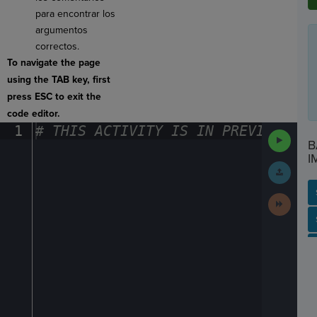
para encontrar los
argumentos
correctos.
To navigate the page
using the TAB key, first
press ESC to exit the
code editor.
1
#
·
THIS
·
ACTIVITY
·
IS
·
IN
·
PREVIEW
·
ONL
Run
B
Code
I
Submit
Work
Next
Activit
SP
SH
AC
PH
EV