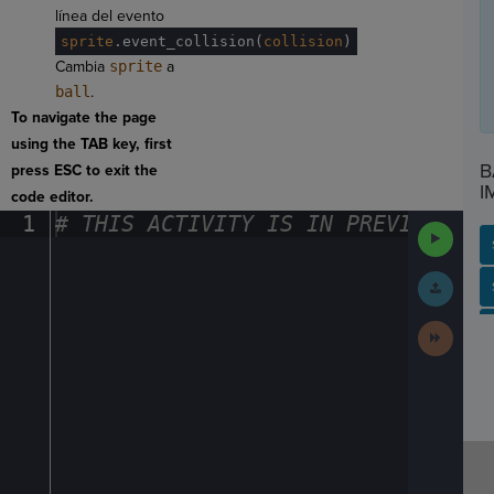
línea del evento
sprite
.
event_collision(
collision
)
Cambia
sprite
a
ball
.
To navigate the page
using the TAB key, first
B
press ESC to exit the
I
code editor.
1
#
·
THIS
·
ACTIVITY
·
IS
·
IN
·
PREVIEW
·
ONL
Run
Code
Submit
SP
SH
AC
PH
EV
Work
Next
Activit