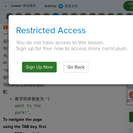
I'
Lesson:
梦的顺序
6
Activity:
更改文本
H
控制台上出现的文本是
Restricted Access
T
一个
字符串
。 这是一个前
后有引号的字母、单词或
You do not have access to this lesson.
Sign up for free now to access more curriculum.
句子。它们在代码中显示
G
为
green
。在这个例子
中，显示的字符串是
LO
Sign Up Now
Go Back
"Hello in red."
。
GR
你可以更改
字符串
，使其
与控制台上的场景相匹
配。
将字符串更改为
"I
went to the
ST
park!"
。
To navigate the page
using the TAB key, first