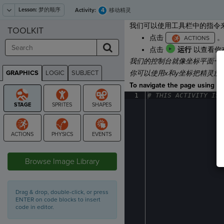
Lesson:
梦的顺序
4
Activity:
移动精灵
我们可以使用工具栏中的指令
TOOLKIT
点击
。
点击
运行
以查看你
我们的控制台就像坐标平面一样！
GRAPHICS
LOGIC
SUBJECT
你可以使用x和y坐标把精灵放
GRAPHICS
To navigate the page using the
1
#
·
THIS
·
ACTIVITY
·
IS
·
STAGE
Browse Image Library
Drag & drop, double-click, or press
ENTER on code blocks to insert
code in editor.