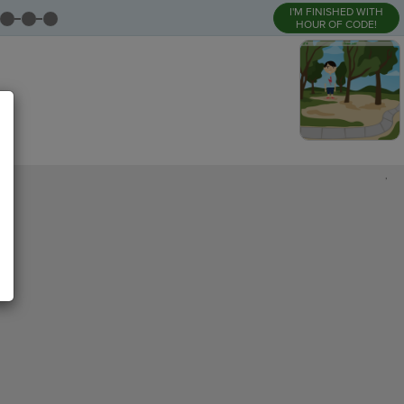
I'M FINISHED WITH
HOUR OF CODE!
,