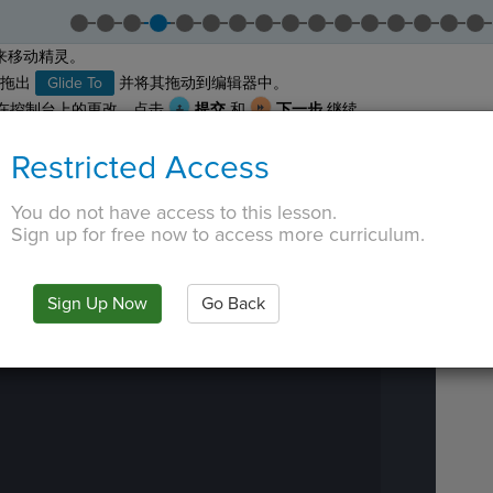
来移动精灵。
拖出
Glide To
并将其拖动到编辑器中。
在控制台上的更改。点击
提交
和
下一步
继续。
 想象一下（0,0）在中间，每个轴都是从250到-250。
Restricted Access
在你想要的地方。
 TAB key, first press ESC to exit the code editor.
You do not have access to this lesson.
IN
·
PREVIEW
·
ONLY
·
MODE
¶
Run
Sign up for free now to access more curriculum.
Code
Submit
Work
Sign Up Now
Go Back
Next
Activity