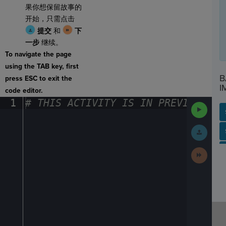
果你想保留故事的
开始，只需点击
提交
和
下
一步
继续。
To navigate the page
using the TAB key, first
B
press ESC to exit the
I
code editor.
1
#
·
THIS
·
ACTIVITY
·
IS
·
IN
·
PREVIEW
·
ONL
Run
Code
Submit
SP
SH
AC
PH
EV
Work
Next
Activit