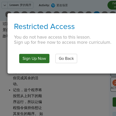
I'
Lesson:
梦的顺序
12
Activity:
更改场景
H
过渡后，现在是设置新场
Restricted Access
T
景的时候了！ 记住，这个
故事是你自己的！
You do not have access to this lesson.
Sign up for free now to access more curriculum.
你可以花一点时间
来更改你的起始场
G
景，以自定义你的
LO
Sign Up Now
Go Back
故事。 一定要保持
GR
基本的结构。
使用规划指南帮助
你完成其余的活
动。
记住，这个程序将
ST
按照从上到下的顺
序运行，所以让编
程指令保持你想让
其发生的顺序。 如