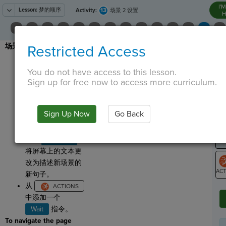
I'
Lesson:
梦的顺序
13
Activity:
场景 2 设置
H
场景 2：
Restricted Access
T
从
中选择你的背景。
You do not have access to this lesson.
Sign up for free now to access more curriculum.
为你的精灵选择一
个
G
。 这可能会将其放
LO
Sign Up Now
Go Back
置在新的地方，或
GR
让你的精灵移动。
使用
Set Text
将屏幕上的文本更
改为描述新场景的
新句子。
ST
从
中添加一个
Wait
指令。
To navigate the page