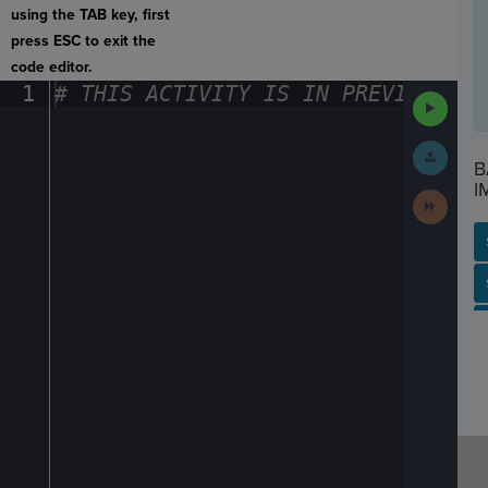
using the TAB key, first
press ESC to exit the
code editor.
1
#
·
THIS
·
ACTIVITY
·
IS
·
IN
·
PREVIEW
·
ONL
Run
Code
Submit
Work
B
I
Next
Activit
SP
SH
AC
PH
EV