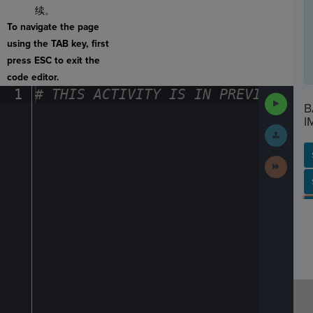
续。
To navigate the page
using the TAB key, first
press ESC to exit the
code editor.
1
#
·
THIS
·
ACTIVITY
·
IS
·
IN
·
PREVIEW
·
ONL
Run
B
Code
I
Submit
Work
Next
Activit
SP
SH
AC
PH
EV