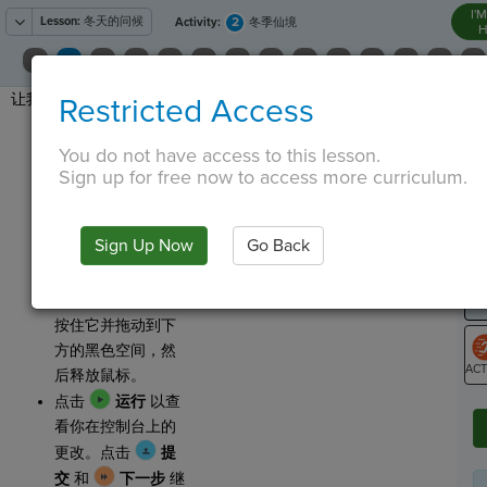
I'
Lesson:
冬天的问候
2
Activity:
冬季仙境
H
让我们给贺卡添加背景。
Restricted Access
T
在屏幕的左侧，找
到
You do not have access to this lesson.
Sign up for free now to access more curriculum.
并点击它一次。注
意下方出现的蓝色
G
区块。
LO
Sign Up Now
Go Back
找到标有
GR
Winter
的区
块。用鼠标点击，
按住它并拖动到下
方的黑色空间，然
后释放鼠标。
ST
点击
运行
以查
看你在控制台上的
更改。点击
提
交
和
下一步
继