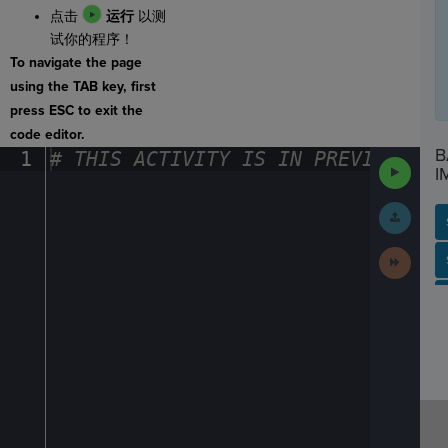
点击
运行
以测
试你的程序！
To navigate the page
using the TAB key, first
press ESC to exit the
code editor.
B
1
#
·
THIS
·
ACTIVITY
·
IS
·
IN
·
PREVIEW
·
ONL
Run
I
Code
Submit
Work
Next
SP
SH
AC
PH
EV
Activit