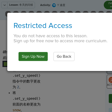
I'
Lesson:
冬天的问候
18
Activity:
Y 速度
H
从
Restricted Access
T
中，将
Set y
Speed
拖动到
You do not have access to this lesson.
space_bar()
事件
Sign up for free now to access more curriculum.
内部。
G
确保
.set_y_speed()
LO
Sign Up Now
Go Back
前面有一个绿色区块
GR
。
····
将
.set_y_speed()
指令中的数字更改
为
2
。
ST
将
.set_y_speed()
前面的名称更改为
snow
。