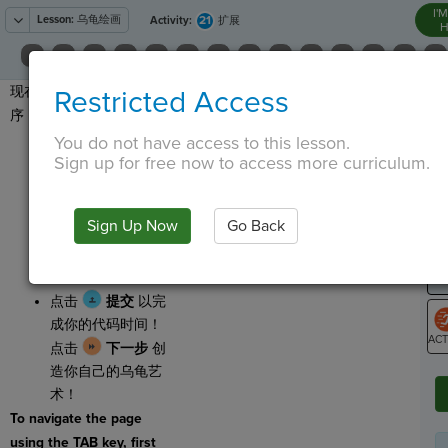
I'
Lesson:
乌龟绘画
21
Activity:
扩展
H
现在按照你想要的扩展程
Restricted Access
T
序！你可以试试：
尝试更改
You do not have access to this lesson.
Sign up for free now to access more curriculum.
或者
。
G
尝试改变精灵转动
LO
Sign Up Now
Go Back
的角度。
GR
尝试更改精灵向前
移动的像素数。
点击
提交
以完
成你的代码时间！
点击
下一步
创
ST
造你自己的乌龟艺
术！
To navigate the page
using the TAB key, first