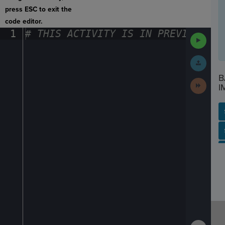
press ESC to exit the
code editor.
1
#
·
THIS
·
ACTIVITY
·
IS
·
IN
·
PREVIEW
·
ONL
Run
Code
Submit
Work
B
Next
I
Activit
SP
SH
AC
PH
EV
Show