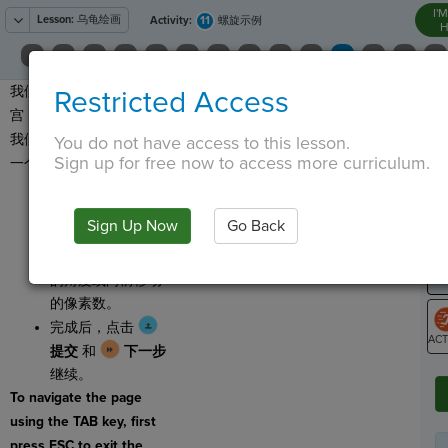
I'
Lesson:
乌龟绘画
11
Activity:
螺旋示例
H
我们的乌龟终于逃脱了迷
Restricted Access
T
宫，安全地回到了池塘 让
我们来帮助乌龟在水中画
You do not have access to this lesson.
Sign up for free now to access more curriculum.
一个螺旋来庆祝！
G
点击
运行
并查
看乌龟画一个螺
LO
Sign Up Now
Go Back
旋。
GR
尝试更改乌龟转动
的角度或向前移动
的像素数。
完成后，点击
提交
和
下一步
ST
继续。
To navigate the page
using the TAB key, first
press ESC to exit the