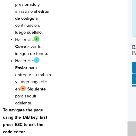
presionado y
arrástralo al
editor
de código
a
continuación,
luego suéltalo.
Hacer clic
B
Corre
a ver tu
I
imagen de fondo.
Hacer clic
Enviar
para
entregar su trabajo
SP
SH
AC
PH
EV
y luego haga clic
en
Siguiente
para seguir
adelante.
To navigate the page
using the TAB key, first
press ESC to exit the
code editor.