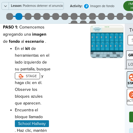
I'
Lesson:
Podemos detener el anuncio
2
Activity:
Imagen de fondo
H
de servicio público de COVID
PASO 1:
Comencemos
T
agregando una
imagen
de
fondo
al
escenario
.
En el
kit
de
herramientas en el
G
lado izquierdo de
LO
su pantalla, busque
GR
y
haga clic en él.
Observe los
bloques azules
que aparecen.
ST
Encuentra el
bloque llamado
School Hallway
. Haz clic, mantén