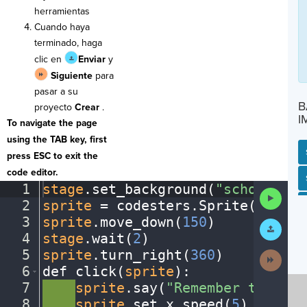
herramientas
Cuando haya
terminado, haga
clic en
Enviar
y
Siguiente
para
pasar a su
B
proyecto
Crear
.
I
To navigate the page
using the TAB key, first
press ESC to exit the
code editor.
SP
SH
AC
PH
EV
1
stage
.
set_background(
"schoolentr
Run
2
sprite
·
=
·
codesters
.
Sprite(
"cheer
Code
3
sprite
.
move_down(
150
)
¬
Submit
Work
4
stage
.
wait(
2
)
¬
5
sprite
.
turn_right(
360
)
¬
Next
Activit
6
def
·
click(
sprite
)
:
¬
7
····
sprite
.
say(
"Remember
·
to
·
soci
8
····
sprite
.
set_x_speed(
5
)
¬