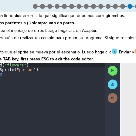
ma tiene
dos
errores, lo que significa que debemos corregir ambos.
os paréntesis ( ) siempre van en pares.
lea el mensaje de error. Luego haga clic en Aceptar.
spués de realizar un cambio para probar su programa. Si sigue recibiend
a que el sprite se mueva por el escenario. Luego haga clic
Enviar
y
 TAB key, first press ESC to exit the code editor.
d(
"flowers"
)
¬
Run
Sprite(
"
person1
)
¬
Code
0
¶
Submit
Work
Next
Activity