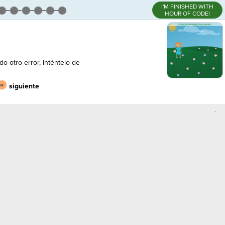
I'M FINISHED WITH
HOUR OF CODE!
o otro error, inténtelo de
siguiente
,