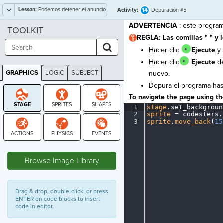
Lesson:
Podemos detener el anuncio
14
Activity:
Depuración #5
de servicio público de COVID
ADVERTENCIA
: este progra
TOOLKIT
REGLA: Las comillas " " y l
Hacer clic
Ejecute
y 
Hacer clic
Ejecute
de
GRAPHICS
LOGIC
SUBJECT
nuevo.
GRAPHICS
Depura el programa hast
To navigate the page using the
1
stage
.
set_backgroun
2
sprite
·
=
·
codesters
.
3
sprite
.
move_back
(
15
STAGE
Browse Image Library
Drag & drop, double-click, or press
ENTER on code blocks to insert
code in editor.