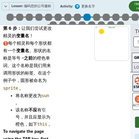
I'
Lesson:
编码您的公司徽标
9
Activity:
更换名字
H
第 6 步：
让我们尝试更改
T
精灵
的
变量名
！
每个精灵和每个形状都
有一个
变量
名
。形状的名
G
称是等号 =
之前
的橙色单
词。这个名称是我们用来
LO
调用形状的标签。在这个
GR
例子中，圆形被命名为
sprite
。
将名称更改为
sun
。
该名称
不应
有引
ST
号，并且应显示为
橙色，如下
this
。
To navigate the page
using the TAB key, first