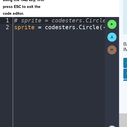
press ESC to exit the
code editor.
1
#
·
sprite
·
=
·
codesters.Circle(x,
·
y,
Run
2
sprite
·
=
·
codesters
.
Circle(
-
150
,
·
1
Code
Submit
Work
B
Next
I
Activit
SP
SH
AC
PH
EV