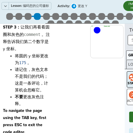
I'
Lesson:
编码您的公司徽标
4
Activity:
更改 Y
H
STEP 3：
让我们再看看圆
T
圈和灰色的
comment
。注
释告诉我们第二个数字是
y 坐标。
G
将圆的 y 坐标更改
为
175
。
LO
请记住，灰色文本
GR
不是我们的代码；
这是一条评论，计
算机会忽略它。
不要
更改灰色注
释。
ST
To navigate the page
using the TAB key, first
press ESC to exit the
code editor.