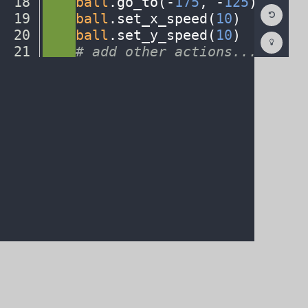
18
····
ball
.
go_to(
-
175
,
·
-
125
)
¬
Reset
19
····
ball
.
set_x_speed(
10
)
¬
Code
Editor
20
····
ball
.
set_y_speed(
10
)
¬
Codest
How
21
····
#
·
add
·
other
·
actions...
¬
To
22
····
¬
(opens
in
a
new
tab)