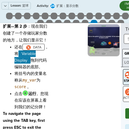
I'
Lesson:
篮球
24
Activity:
扩展：显示分数
H
扩展—第 2 步
：现在我们
T
创建了一个存储玩家分数
的地方，让我们显示它！
还在
，
将
Variable
G
Display
拖到代码
LO
编辑器的底部。
GR
将括号内的变量名
称从
my_var
为
score
。
点击
运行
。您现
在应该在屏幕上看
ST
到我们的记分牌！
To navigate the page
using the TAB key, first
press ESC to exit the