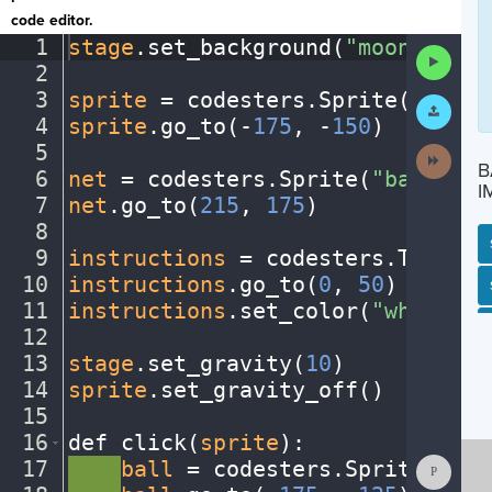
code editor.
1
stage
.
set_background(
"moon"
)
¬
Run
2
¬
Code
3
sprite
·
=
·
codesters
.
Sprite(
"alien
Submit
Work
4
sprite
.
go_to(
-
175
,
·
-
150
)
¬
5
¬
Next
B
Activit
6
net
·
=
·
codesters
.
Sprite(
"basketba
I
7
net
.
go_to(
215
,
·
175
)
¬
8
¬
9
instructions
·
=
·
codesters
.
Text(
"C
10
instructions
.
go_to(
0
,
·
50
)
¬
SP
SH
AC
PH
EV
11
instructions
.
set_color(
"white"
)
¬
12
¬
13
stage
.
set_gravity(
10
)
¬
14
sprite
.
set_gravity_off()
¬
15
¬
16
def
·
click(
sprite
)
:
¬
Show
17
····
ball
·
=
·
codesters
.
Sprite(
"bas
Consol