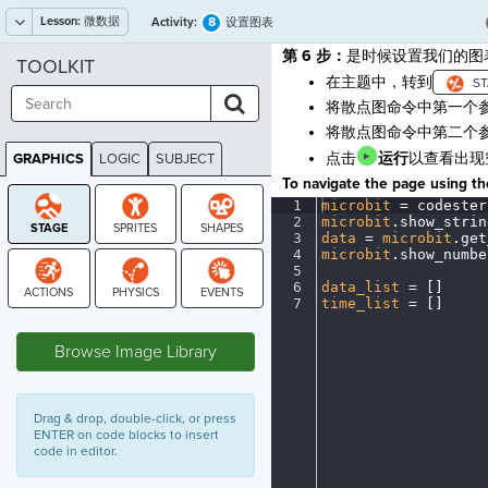
Lesson:
微数据
8
Activity:
设置图表
第 6 步：
是时候设置我们的图
TOOLKIT
在主题中，转到
将散点图命令中第一个
将散点图命令中第二个
点击
运行
以查看出现
GRAPHICS
LOGIC
SUBJECT
GRAPHICS
To navigate the page using the
1
microbit
·
=
·
codester
2
microbit
.
show_strin
3
data
·
=
·
microbit
.
get
4
microbit
.
show_numbe
5
¬
6
data_list
·
=
·
[
]
¬
7
time_list
·
=
·
[
]
¶
STAGE
Browse Image Library
Drag & drop, double-click, or press
ENTER on code blocks to insert
code in editor.