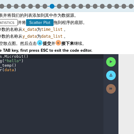
表并将我们的列表添加到其中作为数据源。
并将
Scatter Plot
拖到程序的底部。
参数的名称从
x_data
为
time_list
。
参数的名称从
y_data
为
data_list
。
空散点图。然后点击
提交
并
接下来
继续。
 TAB key, first press ESC to exit the code editor.
s
.
Microbit()
¬
Run
g(
"hello"
)
¬
Code
_temp()
¬
r(
data
)
¬
Submit
Work
Next
Activity