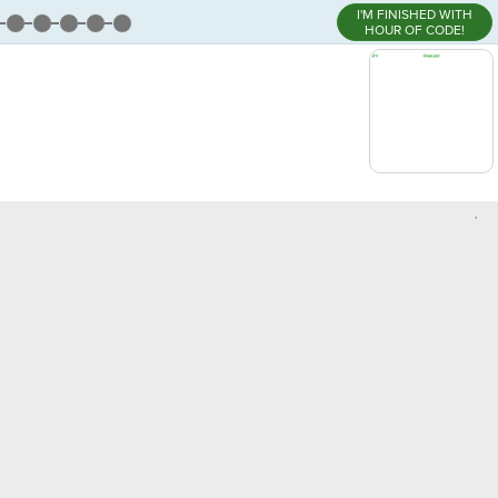
I'M FINISHED WITH
HOUR OF CODE!
,