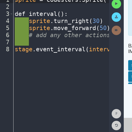
Run
2
¬
Code
3
def
·
interval()
:
¬
Submit
Work
4
····
sprite
.
turn_right(
30
)
¬
5
····
sprite
.
move_forward(
50
)
¬
Next
Activit
6
····
#
·
add
·
any
·
other
·
actions...
¬
7
····
¬
B
8
stage
.
event_interval(
interval
,
·
0
.
I
SP
SH
AC
PH
EV
Show
Consol
Reset
Code
Editor