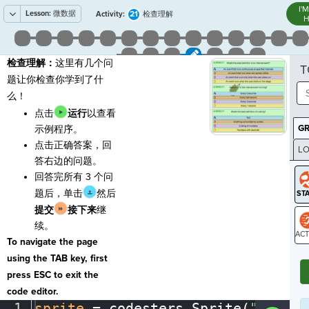
I'
Lesson:
微数据
21
Activity:
检查理解
H
检查理解：
这里有几个问
T
题让你检查你学到了什
么！
点击
运行
以查看
G
示例程序。
点击正确答案，回
LO
答右边的问题。
GR
回答完所有 3 个问
题后，单击
然后
提交
接下来
继
续。
To navigate the page
ST
using the TAB key, first
press ESC to exit the
code editor.
1
sprite
·
=
·
codesters
.
Sprite(
"hedgeh