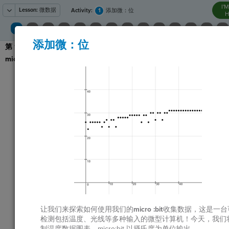
I'
Lesson:
微数据
1
Activity:
添加微：位
H
添加微：位
第 1 步
：让我们开始将
T
micro:bit
插入计算机。
在屏幕左侧的工具
包中
，单击
SUBJECT，然后单
G
击
.
LO
找到标有
Create
GR
micro:bit
的蓝色
块。单击、按住并
将其拖动到下面的
代码编辑器中，然
后释放。
ST
点击
运行
。按照
这些说明
确保您的
让我们来探索如何使用我们的
micro
:bit
收集数据
，这是一台
micro:bit 已连接到
检测包括温度、光线等多种输入的微型计算机！今天，我们
Codesters。
制温度数据图表，micro:bit 以摄氏度为单位输出。