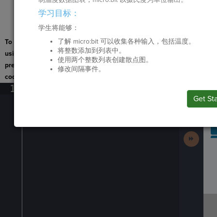
点击
提交
以上交
学习目标：
您的工作，然后单
学生将能够：
击
接下来
继续。
了解 micro:bit 可以收集各种输入，包括温度。
To navigate the page
将整数添加到列表中。
using the TAB key, first
使用两个整数列表创建散点图。
press ESC to exit the
修改间隔事件。
B
code editor.
I
1
¶
Run
Get St
Code
Submit
Work
SP
SH
AC
PH
EV
Next
Activit