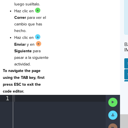
luego suéltalo.
Haz clic en
Correr
para ver el
cambio que has
hecho.
Haz clic en
B
Enviar
y en
I
Siguiente
para
pasar a la siguiente
actividad.
To navigate the page
SP
SH
AC
PH
EV
using the TAB key, first
press ESC to exit the
code editor.
1
¶
Run
Code
Submit
Work
Next