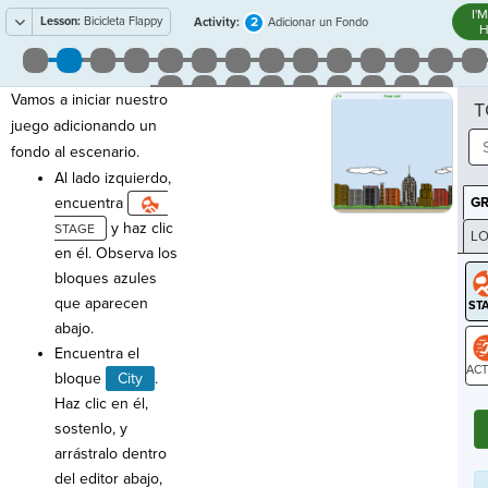
I'
Lesson:
Bicicleta Flappy
2
Activity:
Adicionar un Fondo
H
Vamos a iniciar nuestro
T
juego adicionando un
fondo al escenario.
Al lado izquierdo,
encuentra
G
y haz clic
LO
en él. Observa los
GR
bloques azules
que aparecen
abajo.
Encuentra el
bloque
City
.
ST
Haz clic en él,
sostenlo, y
arrástralo dentro
del editor abajo,