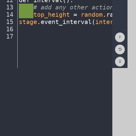
12
def
·
interval()
:
¬
13
····
#
·
add
·
any
·
other
·
actions...
¬
14
····
top_height
·
=
·
random
.
randint(
15
stage
.
event_interval(
interval
,
·
2
16
¬
Show
17
¶
Consol
Reset
Code
Editor
Codest
How
To
(opens
in
a
new
tab)