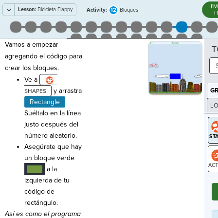
I'
Lesson:
Bicicleta Flappy
12
Activity:
Bloques
H
Vamos a empezar
T
agregando el código para
crear los bloques.
Ve a
y arrastra
G
Rectangle
.
LO
Suéltalo en la línea
GR
justo después del
número aleatorio.
Asegúrate que hay
un bloque verde
a la
····
ST
izquierda de tu
código de
rectángulo.
Así es como el programa