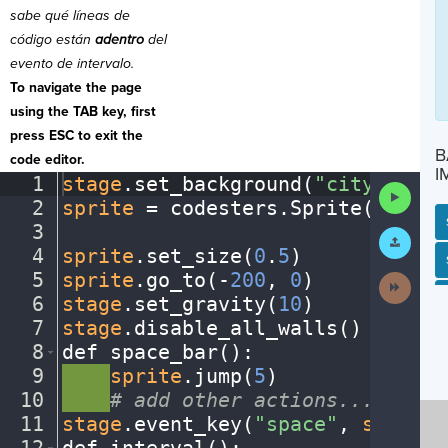
sabe qué líneas de
código están
adentro
del
evento de intervalo.
To navigate the page
using the TAB key, first
press ESC to exit the
B
code editor.
I
1
stage
.
set_background(
"city"
)
¬
Run
2
sprite
·
=
·
codesters
.
Sprite(
"bike"
Code
3
¬
Submit
Work
4
sprite
.
set_size(
0
.
5
)
¬
SP
SH
AC
PH
EV
5
sprite
.
go_to(
-
200
,
·
0
)
¬
Next
Activit
6
stage
.
set_gravity(
10
)
¬
7
stage
.
disable_all_walls()
¬
8
def
·
space_bar()
:
¬
9
····
sprite
.
jump(
5
)
¬
10
····
#
·
add
·
other
·
actions...
¬
11
stage
.
event_key(
"space"
,
·
space_b