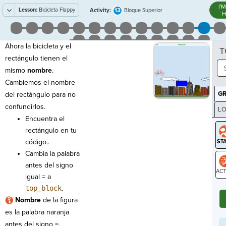
I'
Lesson:
Bicicleta Flappy
13
Activity:
Bloque Superior
H
Ahora la bicicleta y el
T
rectángulo tienen el
mismo
nombre
.
Cambiemos el nombre
G
del rectángulo para no
confundirlos.
LO
Encuentra el
GR
rectángulo en tu
código..
Cambia la palabra
antes del signo
igual = a
ST
top_block
.
N
ombre
de la figura
es la palabra naranja
antes del signo =.