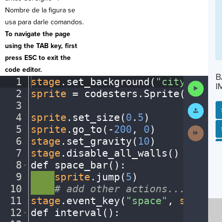
Nombre de la figura se
usa para darle comandos.
To navigate the page
using the TAB key, first
press ESC to exit the
code editor.
B
1
stage
.
set_background(
"city"
)
¬
Run
I
2
sprite
·
=
·
codesters
.
Sprite(
"bike"
Code
3
¬
Submit
Work
4
sprite
.
set_size(
0
.
5
)
¬
5
sprite
.
go_to(
-
200
,
·
0
)
¬
SP
SH
AC
PH
EV
Next
Activit
6
stage
.
set_gravity(
10
)
¬
7
stage
.
disable_all_walls()
¬
8
def
·
space_bar()
:
¬
9
····
sprite
.
jump(
5
)
¬
10
····
#
·
add
·
other
·
actions...
¬
11
stage
.
event_key(
"space"
,
·
space_b
12
def
·
interval()
:
¬