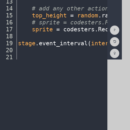
13
¬
14
····
#
·
add
·
any
·
other
·
actions...
¬
15
····
top_height
·
=
·
random
.
randint(
16
····
#
·
sprite
·
=
·
codesters.Rectang
Show
17
····
sprite
·
=
·
codesters
.
Rectangle
Consol
18
····
¬
Reset
19
stage
.
event_interval(
interval
,
·
2
Code
Editor
20
¬
Codest
How
21
·
¶
To
(opens
in
a
new
tab)