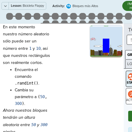
I'
Lesson:
Bicicleta Flappy
15
Activity:
Bloques más Altos
H
En este momento
T
nuestro número aleatorio
sólo puede ser un
número entre
1
y
10
, así
G
que nuestros rectángulos
son realmente cortos.
LO
Encuentra el
GR
comando
.randint()
.
Cambia su
parámetro a
(
50
,
300
)
.
ST
Ahora nuestros bloques
tendrán un altura
aleatoria entre
50
y
300
píxeles.