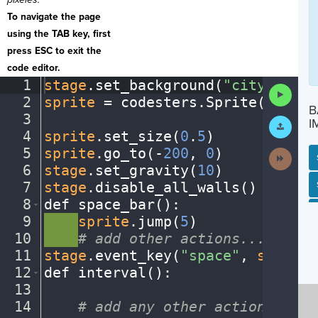
To navigate the page
using the TAB key, first
press ESC to exit the
code editor.
1
stage
.
set_background(
"city"
)
¬
Run
2
sprite
·
=
·
codesters
.
Sprite(
"bike"
Code
B
3
¬
Submit
I
Work
4
sprite
.
set_size(
0
.
5
)
¬
5
sprite
.
go_to(
-
200
,
·
0
)
¬
Next
Activit
6
stage
.
set_gravity(
10
)
¬
7
stage
.
disable_all_walls()
¬
SP
SH
AC
PH
EV
8
def
·
space_bar()
:
¬
9
····
sprite
.
jump(
5
)
¬
10
····
#
·
add
·
other
·
actions...
¬
11
stage
.
event_key(
"space"
,
·
space_b
12
def
·
interval()
:
¬
13
¬
14
····
#
·
add
·
any
·
other
·
actions...
¬