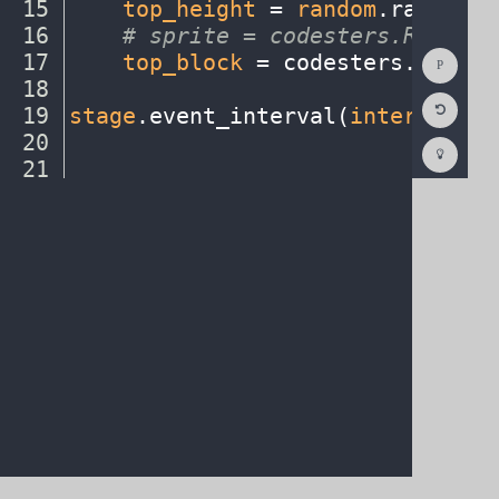
15
····
top_height
·
=
·
random
.
randint(
16
····
#
·
sprite
·
=
·
codesters.Rectang
Show
17
····
top_block
·
=
·
codesters
.
Rectan
Consol
18
····
¬
Reset
19
stage
.
event_interval(
interval
,
·
2
Code
Editor
20
¬
Codest
How
21
¶
To
(opens
in
a
new
tab)