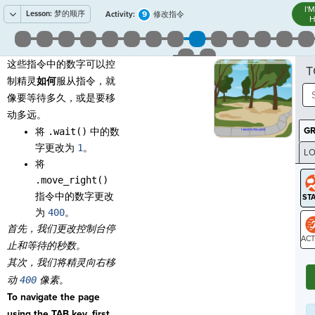
I'
Lesson:
梦的顺序
9
Activity:
修改指令
H
这些指令中的数字可以控
T
制精灵
如何
服从指令，就
像要等待多久，或是要移
动多远。
G
将
.wait()
中的数
字更改为
1
。
LO
将
GR
.move_right()
指令中的数字更改
为
400
。
首先，我们更改控制台停
止和等待的秒数。
ST
其次，我们将精灵向右移
动
400
像素。
To navigate the page
using the TAB key, first