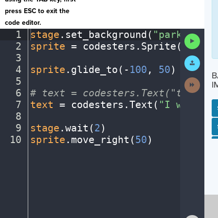
press ESC to exit the
code editor.
1
stage
.
set_background(
"park"
)
¬
Run
2
sprite
·
=
·
codesters
.
Sprite(
"perso
Code
3
¬
Submit
Work
4
sprite
.
glide_to(
-
100
,
·
50
)
¬
B
5
¬
Next
I
Activit
6
#
·
text
·
=
·
codesters.Text("text",
·
7
text
·
=
·
codesters
.
Text(
"I
·
went
·
to
8
¬
9
stage
.
wait(
2
)
¬
SP
SH
AC
PH
EV
10
sprite
.
move_right(
50
)
¶