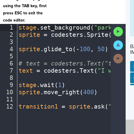
using the TAB key, first
press ESC to exit the
code editor.
1
stage
.
set_background(
"park"
)
¬
Run
2
sprite
·
=
·
codesters
.
Sprite(
"perso
Code
3
¬
Submit
B
Work
4
sprite
.
glide_to(
-
100
,
·
50
)
¬
I
5
¬
Next
Activit
6
#
·
text
·
=
·
codesters.Text("text",
·
7
text
·
=
·
codesters
.
Text(
"I
·
went
·
to
8
¬
SP
SH
AC
PH
EV
9
stage
.
wait(
1
)
¬
10
sprite
.
move_right(
400
)
¬
11
¬
12
transition1
·
=
·
sprite
.
ask(
"Choose