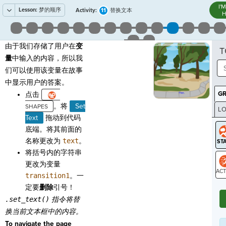
I'
Lesson:
梦的顺序
11
Activity:
替换文本
H
由于我们存储了用户在
变
T
量
中输入的内容，所以我
们可以使用该变量在故事
中显示用户的答案。
G
点击
。将
Set
LO
Text
拖动到代码
GR
底端。将其前面的
名称更改为
text
。
将括号内的字符串
更改为变量
transition1
。一
ST
定要
删除
引号！
.set_text()
指令将替
换当前文本框中的内容。
To navigate the page