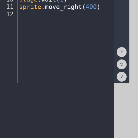
11
sprite
.
move_right(
400
)
¬
12
¶
Show
Consol
Reset
Code
Editor
Codest
How
To
(opens
in
a
new
tab)