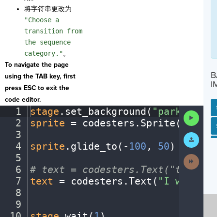
将字符串更改为
"Choose a
transition from
the sequence
category."
。
To navigate the page
B
using the TAB key, first
I
press ESC to exit the
code editor.
1
stage
.
set_background(
"park"
)
¬
Run
2
sprite
·
=
·
codesters
.
Sprite(
"perso
Code
SP
SH
AC
PH
EV
3
¬
Submit
Work
4
sprite
.
glide_to(
-
100
,
·
50
)
¬
5
¬
Next
Activit
6
#
·
text
·
=
·
codesters.Text("text",
·
7
text
·
=
·
codesters
.
Text(
"I
·
went
·
to
8
¬
9
¬
10
stage
.
wait(
1
)
¬