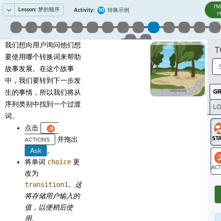
I'
Lesson:
梦的顺序
10
Activity:
转换示例
H
我们想向用户询问他们想
T
要使用哪个转换词来帮助
故事发展。在这个故事
中，我们要转到下一步发
G
生的事情，所以我们将从
序列类别中找到一个过渡
LO
词。
GR
点击
并拖出
Ask
。
将单词
choice
更
改为
ST
transition1
。
这
将存储用户输入的
值，以便稍后使
用。