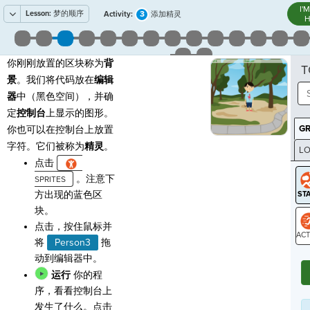
I'
Lesson:
梦的顺序
3
Activity:
添加精灵
H
你刚刚放置的区块称为
背
T
景
。我们将代码放在
编辑
器
中（黑色空间），并确
定
控制台
上显示的图形。
G
你也可以在控制台上放置
字符。它们被称为
精灵
。
LO
点击
GR
。注意下
方出现的蓝色区
块。
点击，按住鼠标并
将
Person3
拖
ST
动到编辑器中。
运行
你的程
序，看看控制台上
发生了什么。点击