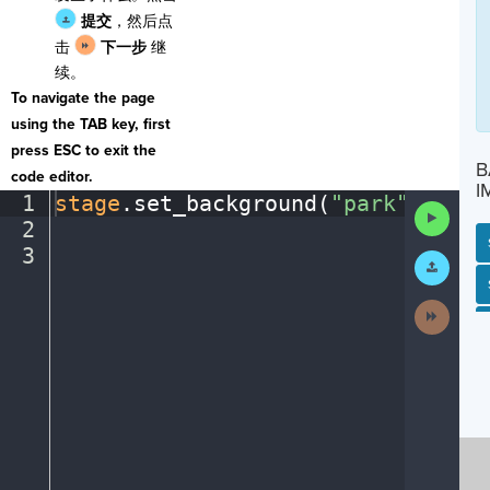
提交
，然后点
击
下一步
继
续。
To navigate the page
using the TAB key, first
press ESC to exit the
B
code editor.
I
1
stage
.
set_background(
"park"
)
¬
Run
2
¬
Code
3
¶
Submit
Work
SP
SH
AC
PH
EV
Next
Activit