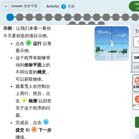
I'
Lesson:
坐标平面
1
Activity:
示例
H
示例
：让我们来看一看你
T
今天要创造的项目示例。
点击
运行
以查
看示例。
这个程序有能够滑
G
动到
坐标平面
上的
LO
不同位置的
精灵
，
GR
可以获取物体。
观看雪人在控制台
上滑行。然后，点
击
检测
以回答
关于这个程序的问
ST
题。
完成后，点击
提交
和
下一步
继续。