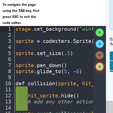
To navigate the page
using the TAB key, first
press ESC to exit the
code editor.
1
stage
.
set_background(
"winter"
)
¬
Run
2
¬
Code
B
3
sprite
·
=
·
codesters
.
Sprite(
"snowm
Submit
I
Work
4
¬
5
sprite
.
set_size(
.
5
)
¬
Next
Activit
6
¬
7
sprite
.
pen_down()
¬
SP
SH
AC
PH
EV
8
sprite
.
glide_to(
5
,
·
-
6
)
¬
9
¬
10
def
·
collision(
sprite
,
·
hit_sprite
11
····
¬
12
····
hit_sprite
.
hide()
¬
13
····
#
·
add
·
any
·
other
·
actions...
¬
14
····
¬