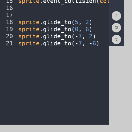
15
sprite
.
event_collision(
collision
16
¬
Show
17
¬
Consol
18
sprite
.
glide_to(
5
,
·
2
)
¬
Reset
19
sprite
.
glide_to(
0
,
·
6
)
¬
Code
Editor
20
sprite
.
glide_to(
-
7
,
·
2
)
¬
Codest
How
21
sprite
.
glide_to(
-
7
,
·
-
6
)
¬
To
22
¬
(opens
in
a
new
tab)