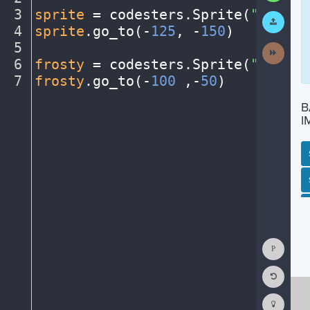
3
sprite
·
=
·
codesters
.
Sprite(
"person
Submit
Work
4
sprite
.
go_to(
-
125
,
·
-
150
)
¬
5
¬
Next
Activit
6
frosty
·
=
·
codesters
.
Sprite(
"snowma
7
frosty
.
go_to(
-
100
·
,-
50
)
¶
B
I
SP
SH
AC
PH
EV
Show
Consol
Reset
Code
Editor
Codest
How