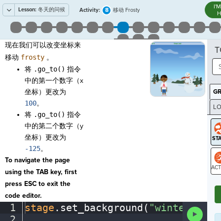
I'
Lesson:
冬天的问候
8
Activity:
移动 Frosty
H
现在我们可以改变坐标来
T
移动
frosty
。
将
.go_to()
指令
中的第一个数字（x
坐标）更改为
G
100
。
LO
将
.go_to()
指令
GR
中的第二个数字（y
坐标）更改为
-125
。
To navigate the page
using the TAB key, first
ST
press ESC to exit the
code editor.
1
stage
.
set_background(
"winter"
)
¬
Run
2
¬
Code