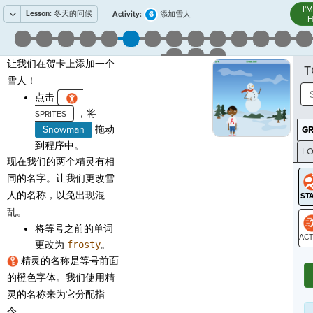
I'
Lesson:
冬天的问候
6
Activity:
添加雪人
H
让我们在贺卡上添加一个
T
雪人！
点击
，将
Snowman
拖动
G
到程序中。
LO
现在我们的两个精灵有相
GR
同的名字。让我们更改雪
人的名称，以免出现混
乱。
将等号之前的单词
更改为
frosty
。
ST
精灵的名称是等号前面
的橙色字体。我们使用精
灵的名称来为它分配指
令。