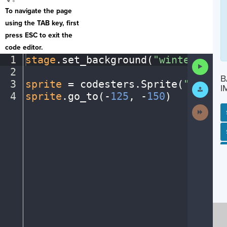
To navigate the page
using the TAB key, first
press ESC to exit the
code editor.
1
stage
.
set_background(
"winter"
)
¬
Run
2
¬
Code
B
3
sprite
·
=
·
codesters
.
Sprite(
"person
Submit
I
Work
4
sprite
.
go_to(
-
125
,
·
-
150
)
¶
Next
Activit
SP
SH
AC
PH
EV