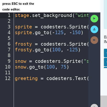
press ESC to exit the
code editor.
1
stage
.
set_background(
"winter"
)
¬
Run
2
¬
Code
3
sprite
·
=
·
codesters
.
Sprite(
"perso
Submit
Work
4
sprite
.
go_to(
-
125
,
·
-
150
)
¬
B
5
¬
Next
I
Activit
6
frosty
·
=
·
codesters
.
Sprite(
"snowm
7
frosty
.
go_to(
100
,
·
-
125
)
¬
8
¬
9
snow
·
=
·
codesters
.
Sprite(
"snowfla
SP
SH
AC
PH
EV
10
snow
.
go_to(
100
,
·
75
)
¬
11
¬
12
greeting
·
=
·
codesters
.
Text(
"Happy
Show