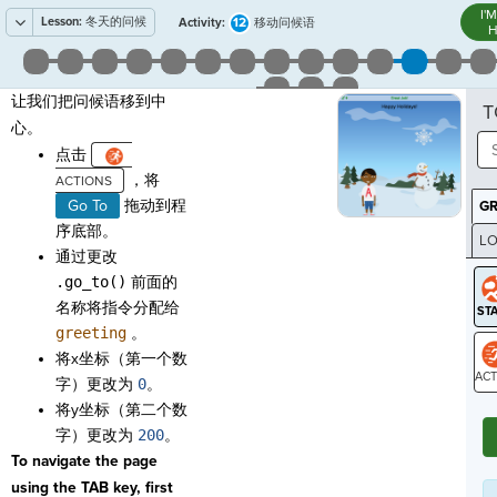
I'
Lesson:
冬天的问候
12
Activity:
移动问候语
H
让我们把问候语移到中
T
心。
点击
，将
Go To
拖动到程
G
序底部。
LO
通过更改
GR
.go_to()
前面的
名称将指令分配给
greeting
。
将x坐标（第一个数
字）更改为
0
。
ST
将y坐标（第二个数
字）更改为
200
。
To navigate the page
using the TAB key, first