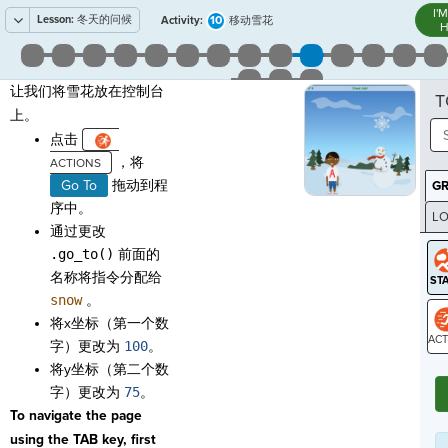
I'
Lesson:
冬天的问候
10
Activity:
移动雪花
H
让我们将雪花放在控制台
T
上。
点击
，将
Go To
拖动到程
G
序中。
LO
通过更改
GR
.go_to()
前面的
名称将指令分配给
snow
。
将x坐标（第一个数
字）更改为
100
。
ST
将y坐标（第二个数
字）更改为
75
。
To navigate the page
using the TAB key, first