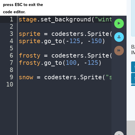
press ESC to exit the
code editor.
1
stage
.
set_background(
"winter"
)
¬
Run
2
¬
Code
3
sprite
·
=
·
codesters
.
Sprite(
"perso
Submit
Work
4
sprite
.
go_to(
-
125
,
·
-
150
)
¬
B
5
¬
Next
I
Activit
6
frosty
·
=
·
codesters
.
Sprite(
"snowm
7
frosty
.
go_to(
100
,
·
-
125
)
¬
8
¬
9
snow
·
=
·
codesters
.
Sprite(
"snowfla
SP
SH
AC
PH
EV
10
¶
Show