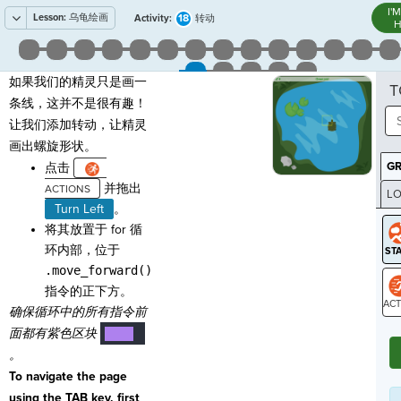
I'
Lesson:
乌龟绘画
18
Activity:
转动
H
如果我们的精灵只是画一
T
条线，这并不是很有趣！
让我们添加转动，让精灵
画出螺旋形状。
G
点击
并拖出
LO
Turn Left
。
GR
将其放置于 for 循
环内部，位于
.move_forward()
指令的正下方。
确保循环中的所有指令前
ST
面都有紫色区块
····
¬
。
To navigate the page
using the TAB key, first