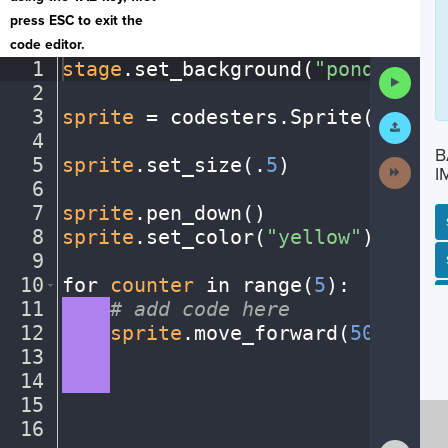
press ESC to exit the
code editor.
1
stage
.
set_background(
"pond"
)
¬
Run
2
¬
Code
3
sprite
·
=
·
codesters
.
Sprite(
"turtl
Submit
Work
4
¬
B
5
sprite
.
set_size(
.
5
)
¬
Next
I
Activit
6
¬
7
sprite
.
pen_down()
¬
8
sprite
.
set_color(
"yellow"
)
¬
9
¬
SP
SH
AC
PH
EV
10
for
·
counter
·
in
·
range(
5
)
:
¬
11
····
#
·
add
·
code
·
here
¬
12
····
sprite
.
move_forward(
50
)
¬
13
····
¬
14
····
¬
15
¬
16
¶
Show