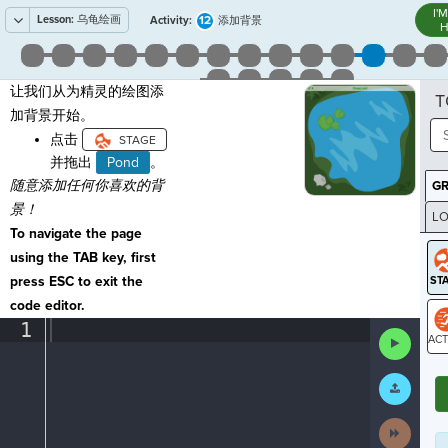
I'
Lesson:
乌龟绘画
12
Activity:
添加背景
H
让我们从为精灵的绘图添
T
加背景开始。
点击
并拖出
Pond
。
随意添加任何你喜欢的背
G
景！
LO
To navigate the page
GR
using the TAB key, first
press ESC to exit the
code editor.
1
¶
Run
Code
ST
Submit
Work
Next
Activit