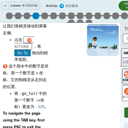
I'
Lesson:
冬天的问候
4
Activity:
向左移动
H
让我们将精灵移动到屏幕
T
左侧。
点击
，将
Go To
拖动到程
G
序底部。
LO
这个指令中的数字是坐
GR
标。第一个数字是 x 坐
标。它控制精灵从左到右
的位置。
将
.go_to()
中的
第一个数字（x坐
ST
标）更改为
-125
。
To navigate the page
using the TAB key, first
press ESC to exit the