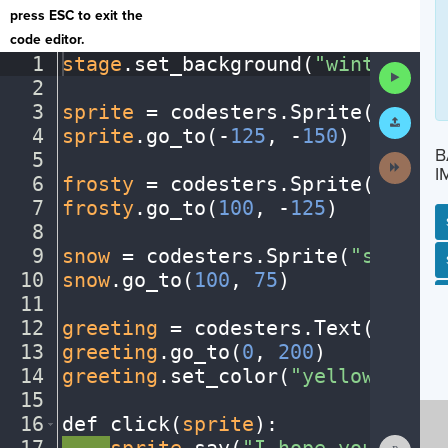
press ESC to exit the
code editor.
1
stage
.
set_background(
"winter"
)
¬
Run
2
¬
Code
3
sprite
·
=
·
codesters
.
Sprite(
"perso
Submit
Work
4
sprite
.
go_to(
-
125
,
·
-
150
)
¬
B
5
¬
Next
I
Activit
6
frosty
·
=
·
codesters
.
Sprite(
"snowm
7
frosty
.
go_to(
100
,
·
-
125
)
¬
8
¬
9
snow
·
=
·
codesters
.
Sprite(
"snowfla
SP
SH
AC
PH
EV
10
snow
.
go_to(
100
,
·
75
)
¬
11
¬
12
greeting
·
=
·
codesters
.
Text(
"Happy
13
greeting
.
go_to(
0
,
·
200
)
¬
14
greeting
.
set_color(
"yellow"
)
¬
15
¬
16
def
·
click(
sprite
)
:
¬
Show