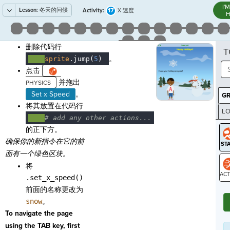
I'
Lesson:
冬天的问候
17
Activity:
X 速度
H
删除代码行
T
。
····
sprite
.
jump(
5
)
¬
点击
并拖出
Set x Speed
。
G
将其放置在代码行
LO
····
#
·
add
·
any
·
other
·
actions...
GR
的正下方。
确保你的新指令在它的前
面有一个绿色区块。
将
.set_x_speed()
ST
前面的名称更改为
snow
。
To navigate the page
using the TAB key, first