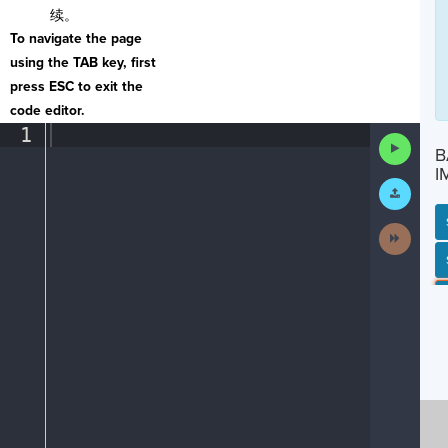
续。
To navigate the page
using the TAB key, first
press ESC to exit the
code editor.
1
¶
Run
B
Code
I
Submit
Work
Next
Activit
SP
SH
AC
PH
EV