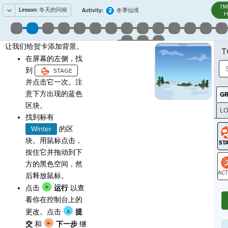
I'
Lesson:
冬天的问候
2
Activity:
冬季仙境
H
让我们给贺卡添加背景。
T
在屏幕的左侧，找
到
并点击它一次。注
意下方出现的蓝色
G
区块。
LO
找到标有
GR
Winter
的区
块。用鼠标点击，
按住它并拖动到下
方的黑色空间，然
后释放鼠标。
ST
点击
运行
以查
看你在控制台上的
更改。点击
提
交
和
下一步
继