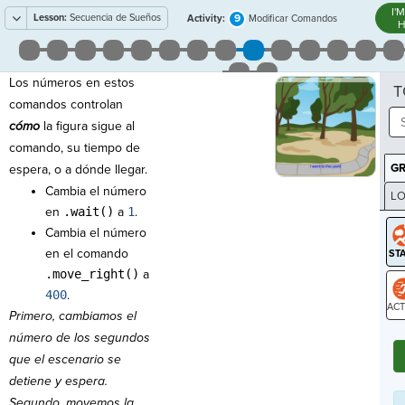
I'
Lesson:
Secuencia de Sueños
9
Activity:
Modificar Comandos
H
Los números en estos
T
comandos controlan
cómo
la figura sigue al
comando, su tiempo de
G
espera, o a dónde llegar.
Cambia el número
LO
en
.wait()
a
1
.
GR
Cambia el número
en el comando
.move_right()
a
400
.
Primero, cambiamos el
ST
número de los segundos
que el escenario se
detiene y espera.
Segundo, movemos la