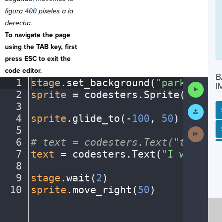
figura
400
píxeles a la
derecha.
To navigate the page
using the TAB key, first
press ESC to exit the
code editor.
B
1
stage
.
set_background(
"park"
)
¬
I
Run
2
sprite
·
=
·
codesters
.
Sprite(
"perso
Code
3
¬
Submit
Work
4
sprite
.
glide_to(
-
100
,
·
50
)
¬
5
¬
SP
SH
AC
PH
EV
Next
Activit
6
#
·
text
·
=
·
codesters.Text("text",
·
7
text
·
=
·
codesters
.
Text(
"I
·
went
·
to
8
¬
9
stage
.
wait(
2
)
¬
10
sprite
.
move_right(
50
)
¶