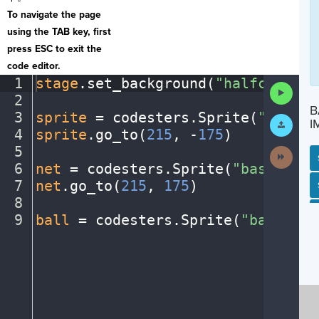
To navigate the page
using the TAB key, first
press ESC to exit the
code editor.
1
stage
.
set_background(
"halfcourt"
)
Run
2
¬
Code
B
3
sprite
·
=
·
codesters
.
Sprite(
"player
Submit
I
Work
4
sprite
.
go_to(
215
,
·
-
175
)
¬
5
¬
Next
Activit
6
net
·
=
·
codesters
.
Sprite(
"basketbal
7
net
.
go_to(
215
,
·
175
)
¬
SP
SH
AC
PH
EV
8
¬
9
ball
·
=
·
codesters
.
Sprite(
"basketba