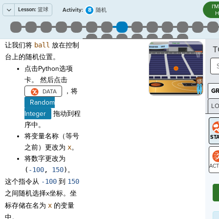
I'
Lesson:
篮球
8
Activity:
随机
H
让我们将
ball
放在控制
T
台上的随机位置。
点击Python选项
卡。 然后点击
，将
G
Random
LO
Integer
拖动到程
GR
序中。
将变量名称（等号
之前）更改为
x
。
将数字更改为
(
-100
,
150
)
。
ST
这个指令从
-100
到
150
之间随机选择x坐标。坐
标存储在名为
x
的变量
中。