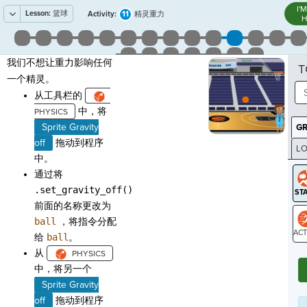
I'
Lesson:
篮球
11
Activity:
精灵重力
H
我们不想让重力影响任何
T
一个精灵。
从工具栏的
中，将
Sprite Gravity
G
off
拖动到程序
LO
中。
GR
通过将
.set_gravity_off()
前面的名称更改为
ball
，将指令分配
给
ball
。
ST
从
中，将另一个
Sprite Gravity
off
拖动到程序