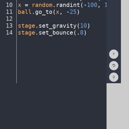
10
x
·
=
·
random
.
randint(
-
100
,
·
150
)
¬
11
ball
.
go_to(
x
,
·
-
25
)
¬
12
¬
13
stage
.
set_gravity(
10
)
¬
14
stage
.
set_bounce(
.
8
)
¶
Show
Consol
Reset
Code
Editor
Codest
How
To
(opens
in
a
new
tab)