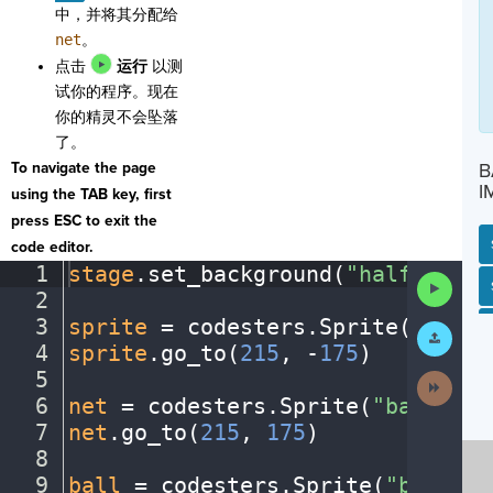
中，并将其分配给
net
。
点击
运行
以测
试你的程序。现在
你的精灵不会坠落
了。
To navigate the page
B
I
using the TAB key, first
press ESC to exit the
code editor.
1
stage
.
set_background(
"halfcourt"
Run
SP
SH
AC
PH
EV
2
¬
Code
3
sprite
·
=
·
codesters
.
Sprite(
"playe
Submit
Work
4
sprite
.
go_to(
215
,
·
-
175
)
¬
5
¬
Next
Activit
6
net
·
=
·
codesters
.
Sprite(
"basketba
7
net
.
go_to(
215
,
·
175
)
¬
8
¬
9
ball
·
=
·
codesters
.
Sprite(
"basketb