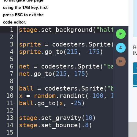
To navigate the page
using the TAB key, first
press ESC to exit the
code editor.
1
stage
.
set_background(
"halfcourt"
Run
2
¬
Code
3
sprite
·
=
·
codesters
.
Sprite(
"playe
Submit
B
Work
4
sprite
.
go_to(
215
,
·
-
175
)
¬
I
5
¬
Next
Activit
6
net
·
=
·
codesters
.
Sprite(
"basketba
7
net
.
go_to(
215
,
·
175
)
¬
SP
SH
AC
PH
EV
8
¬
9
ball
·
=
·
codesters
.
Sprite(
"basketb
10
x
·
=
·
random
.
randint(
-
100
,
·
150
)
¬
11
ball
.
go_to(
x
,
·
-
25
)
¬
12
¬
13
stage
.
set_gravity(
10
)
¬
14
stage
.
set_bounce(
.
8
)
¬
15
¬