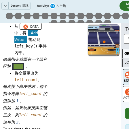
I'
Lesson:
篮球
15
Activity:
左半场
H
从
T
中，将
Add
Value
拖动到
left_key()
事件
内部。
G
确保指令前面有一个绿色
LO
区块
。
····
GR
将变量更改为
left_count
。
每次按下向左键时，这个
指令将向
left_count
的
值添加
1
。
ST
例如，如果玩家按
向左键
三次，则
left_count
的
值将为
3
。