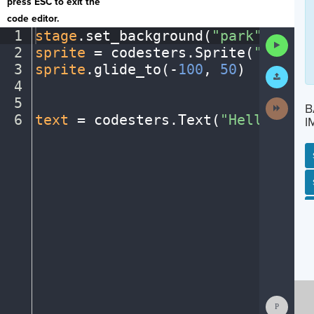
press ESC to exit the
code editor.
1
stage
.
set_background(
"park"
)
¬
Run
2
sprite
·
=
·
codesters
.
Sprite(
"person
Code
3
sprite
.
glide_to(
-
100
,
·
50
)
¬
Submit
Work
4
¬
5
¬
Next
B
Activit
6
text
·
=
·
codesters
.
Text(
"Hello
·
in
·
r
I
SP
SH
AC
PH
EV
Show
Consol