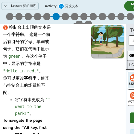
I'
Lesson:
梦的顺序
6
Activity:
更改文本
H
控制台上出现的文本是
T
一个
字符串
。 这是一个前
后有引号的字母、单词或
句子。它们在代码中显示
G
为
green
。在这个例子
中，显示的字符串是
LO
"Hello in red."
。
GR
你可以更改
字符串
，使其
与控制台上的场景相匹
配。
将字符串更改为
"I
went to the
ST
park!"
。
To navigate the page
using the TAB key, first