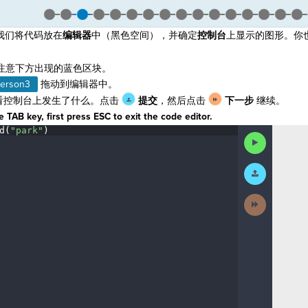
我们将代码放在
编辑器
中（黑色空间），并确定
控制台
上显示的图形。你
注意下方出现的蓝色区块。
erson3
拖动到编辑器中。
看控制台上发生了什么。点击
提交
，然后点击
下一步
继续。
 TAB key, first press ESC to exit the code editor.
d(
"park"
)
¬
Run
Code
Submit
Work
Next
Activity