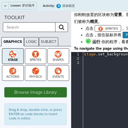
Lesson:
梦的顺序
3
Activity:
添加精灵
你刚刚放置的区块称为
背景
。
TOOLKIT
们被称为
精灵
。
点击
。
点击，按住鼠标并将
P
GRAPHICS
LOGIC
SUBJECT
运行
你的程序，看
GRAPHICS
To navigate the page using the
1
stage
.
set_backgroun
2
¬
3
¶
STAGE
Browse Image Library
Drag & drop, double-click, or press
ENTER on code blocks to insert
code in editor.