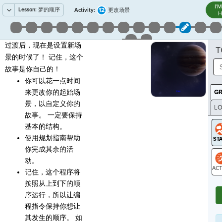
I'
Lesson:
梦的顺序
12
Activity:
更改场景
H
过渡后，现在是设置新场
T
景的时候了！ 记住，这个
故事是你自己的！
你可以花一点时间
来更改你的起始场
G
景，以自定义你的
LO
故事。 一定要保持
GR
基本的结构。
使用规划指南帮助
你完成其余的活
动。
记住，这个程序将
ST
按照从上到下的顺
序运行，所以让编
程指令保持你想让
其发生的顺序。 如