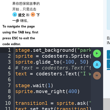
果你想保留故事的
开始，只需点击
提交
和
下
一步
继续。
To navigate the page
using the TAB key, first
B
press ESC to exit the
I
code editor.
1
stage
.
set_background(
"park"
)
¬
Run
2
sprite
·
=
·
codesters
.
Sprite(
"perso
Code
3
sprite
.
glide_to(
-
100
,
·
50
)
¬
Submit
SP
SH
AC
PH
EV
Work
4
#
·
text
·
=
·
codesters.Text("text",
·
5
text
·
=
·
codesters
.
Text(
"I
·
went
·
to
Next
Activit
6
¬
7
stage
.
wait(
1
)
¬
8
sprite
.
move_right(
400
)
¬
9
¬
10
transition1
·
=
·
sprite
.
ask(
"Choose
11
text
.
set_text(
transition1
)
¬