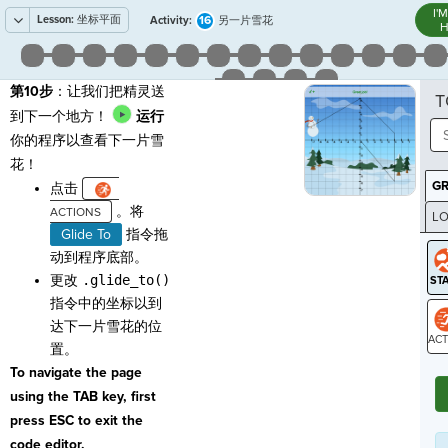
I'
Lesson:
坐标平面
16
Activity:
另一片雪花
H
第10步
：让我们把精灵送
T
到下一个地方！
运行
你的程序以查看下一片雪
花！
G
点击
。将
LO
Glide To
指令拖
GR
动到程序底部。
更改
.glide_to()
指令中的坐标以到
达下一片雪花的位
置。
ST
To navigate the page
using the TAB key, first
press ESC to exit the
code editor.