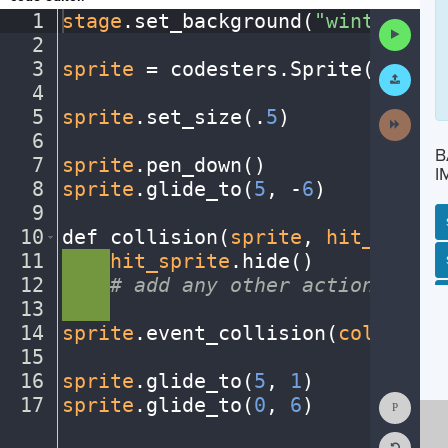
1
stage
.
set_background(
"winter"
)
¬
Run
2
¬
Code
3
sprite
·
=
·
codesters
.
Sprite(
"snowm
Submit
Work
4
¬
5
sprite
.
set_size(
.
5
)
¬
Next
Activit
6
¬
B
7
sprite
.
pen_down()
¬
I
8
sprite
.
glide_to(
5
,
·
-
6
)
¬
9
¬
10
def
·
collision(
sprite
,
·
hit_sprite
11
····
hit_sprite
.
hide()
¬
SP
SH
AC
PH
EV
12
····
#
·
add
·
any
·
other
·
actions...
¬
13
····
¬
14
sprite
.
event_collision(
collision
15
¬
16
sprite
.
glide_to(
5
,
·
1
)
¬
Show
17
sprite
.
glide_to(
0
,
·
6
)
¶
Consol
Reset