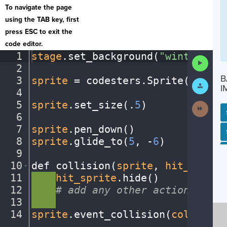
To navigate the page
using the TAB key, first
press ESC to exit the
code editor.
1
stage
.
set_background(
"winter"
)
¬
Run
2
¬
Code
B
3
sprite
·
=
·
codesters
.
Sprite(
"snowm
Submit
I
Work
4
¬
5
sprite
.
set_size(
.
5
)
¬
Next
Activit
6
¬
7
sprite
.
pen_down()
¬
SP
SH
AC
PH
EV
8
sprite
.
glide_to(
5
,
·
-
6
)
¬
9
¬
10
def
·
collision(
sprite
,
·
hit_sprite
11
····
hit_sprite
.
hide()
¬
12
····
#
·
add
·
any
·
other
·
actions...
¬
13
····
¬
14
sprite
.
event_collision(
collision