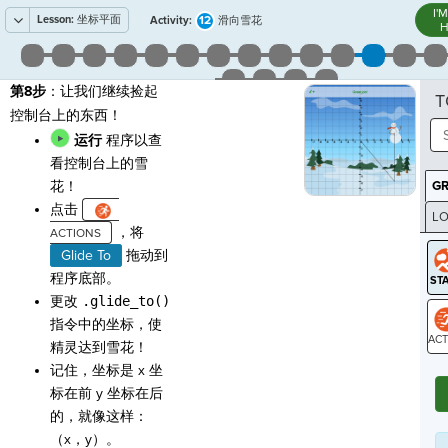
I'
Lesson:
坐标平面
12
Activity:
滑向雪花
H
第8步
：让我们继续捡起
T
控制台上的东西！
运行
程序以查
看控制台上的雪
花！
G
点击
LO
，将
GR
Glide To
拖动到
程序底部。
更改
.glide_to()
指令中的坐标，使
精灵达到雪花！
ST
记住，坐标是 x 坐
标在前 y 坐标在后
的，就像这样：
（x，y）。