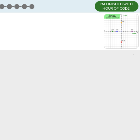
I'M FINISHED WITH
HOUR OF CODE!
,