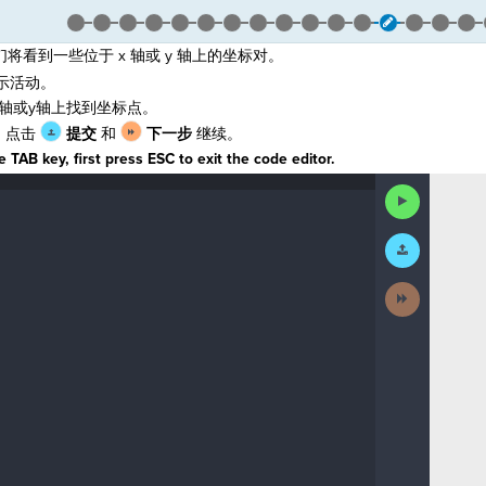
看到一些位于 x 轴或 y 轴上的坐标对。
示活动。
轴或y轴上找到坐标点。
，点击
提交
和
下一步
继续。
 TAB key, first press ESC to exit the code editor.
Run
Code
Submit
Work
Next
Activity