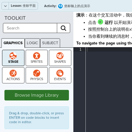
Lesson:
坐标平面
13
Activity:
坐标轴上的点演示
演示
：在这个交互活动中，我们将
TOOLKIT
点击
运行
以开始演
按照控制台上的说明在x
当你看到继续的消息时
GRAPHICS
LOGIC
SUBJECT
To navigate the page using the
GRAPHICS
1
¶
STAGE
Browse Image Library
Drag & drop, double-click, or press
ENTER on code blocks to insert
code in editor.