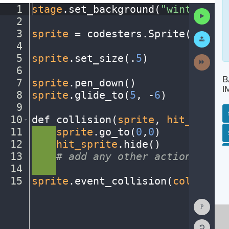
1
stage
.
set_background(
"winter"
)
¬
Run
2
¬
Code
3
sprite
·
=
·
codesters
.
Sprite(
"snowm
Submit
Work
4
¬
5
sprite
.
set_size(
.
5
)
¬
Next
Activit
6
¬
B
7
sprite
.
pen_down()
¬
I
8
sprite
.
glide_to(
5
,
·
-
6
)
¬
9
¬
10
def
·
collision(
sprite
,
·
hit_sprite
11
····
sprite
.
go_to(
0
,
0
)
¬
SP
SH
AC
PH
EV
12
····
hit_sprite
.
hide()
¬
13
····
#
·
add
·
any
·
other
·
actions...
¬
14
····
¬
15
sprite
.
event_collision(
collision
Show
Consol
Reset